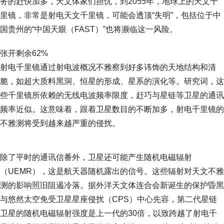
务的赶快加多，天文体家们担忧，到2055年，地球上的天文千
里镜，非常是射电天文千里镜，可能会透顶“失明”，包括位于中
国贵州的“中国天眼（FAST）”也将濒临这一风险。
张开剩余62%
射电千里镜通过射电波概况不雅察到好多讳饰的天地结构和清
脆，如超大质料黑洞、恒星的形成、星系的演化等。研究词，这
些千里镜所依赖的无线电波频率限度，赶巧与星链等卫星的通讯
频率近似。这意味着，跟着卫星数目的不断加多，射电千里镜的
不雅测将受到越来越严重的侵扰。
除了平时的通讯信番外，卫星还可能产生随机电磁辐射
（UEMR），这是航天器随机露出的信号。这些辐射对天文不雅
测的影响照旧阻遏冷落。据外洋天文体连合会新诞生的保护昏黑
与悠然太空免受卫星星座侵扰（CPS）中心先容，第二代星链
卫星的随机电磁辐射强度是上一代的30倍，以致跨越了射电千