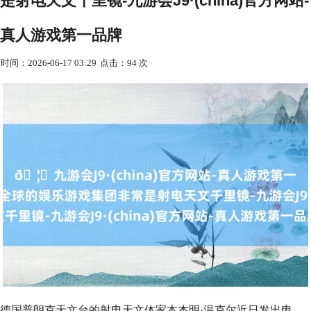
是射电天文千里镜-九游会J9·(china)官方网站-
真人游戏第一品牌
时间：2026-06-17 03:29
点击：94 次
德国普朗克天文台的射电天文体家本杰明·温克尔近日发出申