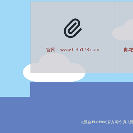
官网：www.help178.com
邮箱：
九游会J9·(china)官方网站