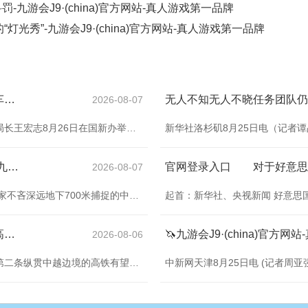
九游会J9·(china)官方网站-真人游戏第一品牌
秀”-九游会J9·(china)官方网站-真人游戏第一品牌
各种游戏等你来！我国建成宇宙最大的电动汽车充电网罗-九游会J9·(china)官方网站-真人游戏第一品牌
2026-08-07
新华社快讯：国度发展校正委党构成员、国度动力局局长王宏志8月26日在国新办举行的“高质料完成‘十四五’霸术”系列主题新闻发布会上先容，“十四五”时辰各种游戏等你来！，我国建成宇宙最大的电动汽车充电网罗，每5辆车就有2个充电桩；构建起宇宙最大、发展最快的可再活泼力体系，可再活泼力发电装机占比由40%擢升至60%傍边。
官网登录入口明确检测到来自反馈堆的中微子-九游会J9·(china)官方网站-真人游戏第一品牌
2026-08-07
着手：北京日报客户端 2024年12月3日著述《让科学家不吝深远地下700米捕捉的中微子，到底有多巧妙？》 历时9年多，位于中国广东的江门中微子实践探伤器主体于2024年11月20日沿路建成，筹商来岁厚爱出手。音问一出，科技界对之高度怜惜。那么，让科学家“出兵动众”的中微子是什么巧妙物资？为何要将中微子实践探伤器的主体建在地下700米？通过它又不错开展哪些科学磋议呢？咱们请中国科普作者协会会员雷淼来说一说。 江门中微子实践探伤器主体设立完成暗意图一桩“失贼案”引出中微子 中微子其实是一种被预言
无人不知无人不晓成为第一条直抵中越边境的高铁-九游会J9·(china)官方网站-真人游戏第一品牌
2026-08-06
中越铁路互联互通正在加速无人不知无人不晓，广西第二条纵贯中越边境的高铁有望在本年内通车。 国度铁路集团微信公众号发布，8月21日，南宁至凭祥高铁崇左至凭祥段（下称“南凭高铁崇凭段”）端庄启动联调联试责任。这条高铁瞻望年内通达运营，成为继防城港市至东兴市铁路之后，又一条修到中越边境的高铁。 直达边境 南凭高铁崇凭段正线全长约81.52公里，遐想时速250公里。名目建成通车后，南凭高铁将全线知晓运营，南宁至凭祥终了高铁直达，两地列车最快运行技巧将由当今的4个多小时压缩到1个多小时。 南凭高铁定位为