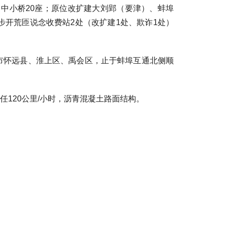
、中小桥20座；原位改扩建大刘郢（要津）、蚌埠
步开荒匝说念收费站2处（改扩建1处、欺诈1处）
市怀远县、淮上区、禹会区，止于蚌埠互通北侧顺
任120公里/小时，沥青混凝土路面结构。