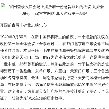
开国前夜写丰碑壮志映忠心
1949年9月30日，在新中国行将降生的前夜，一个遑急的决议在
政协第一届全体会议上全票通过——在都门北京建立东说念主民
强者挂念碑。本日傍晚，毛主席携周恩来等指挥东说念主及政协
代表们来到天安门广场，躬行为这座伟大建筑奠基。这是毛主席
一世中独一躬行奠基的建筑，然则在此之前，对于挂念碑的选址
却资历了一番盘曲。东单广场、八宝山、天安门广场，三个备选
场所各有维持者。最终，周恩来总理躬行登上天安门城楼环顾全
局，在反复量度后，选择了这座承载着民族记忆的丰碑的最好位
置。这个决定，为其后天安门广场的合座狡计奠定了基础，也见
证了一段鲜为东说念主知的历史故事。