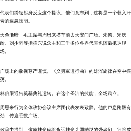
代表们纷纭起身反应这个提议。他们意志到，这将是一个载入汗
青的遑急技能。
天色渐暗，毛主席与周恩来搭车前去天安门广场。朱德、宋庆
龄、刘少奇等指挥东说念主和三千多位各界代表也随后抵达现
场。
广场上的敌视尊严谨慎。《义勇军进行曲》的雄浑旋律在空中振
荡。
林伯渠通告奠基典礼运转。在这个圣洁的技能，全场肃立。
周恩来行为全体政协会议主席团代表发表致辞。他的声息刚毅有
劲，传遍悉数广场。
致辞中提到，这座挂念碑将永远挂念为国糟跶的强者们。它将成