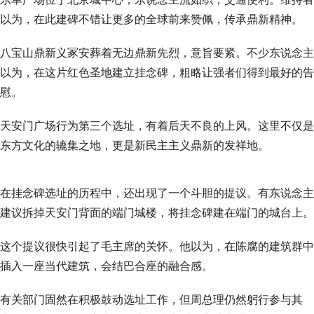
以为，在此建碑不错让更多的全球前来赞佩，传承鼎新精神。
八宝山鼎新义冢安葬着无边鼎新先烈，意旨要紧。不少东说念主
以为，在这片红色圣地建立挂念碑，粗略让强者们得到最好的告
慰。
天安门广场行为第三个选址，有着后天不良的上风。这里不仅是
东方文化的辘集之地，更是新民主主义鼎新的发祥地。
在挂念碑选址的历程中，还出现了一个斗胆的提议。有东说念主
建议拆掉天安门背面的端门城楼，将挂念碑建在端门的城台上。
这个提议很快引起了毛主席的关怀。他以为，在陈腐的建筑群中
插入一座当代建筑，会结巴合座的融合感。
有关部门固然在积极鼓动选址工作，但周总理仍然躬行参与其