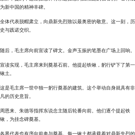
为新中国的精神丰碑。
全体代表脱帽肃立，向鼎新先烈致以最奥密的敬意。这一刻，历
史与践诺交织。
随后，毛主席向前宣读了碑文。金声玉振的笔墨在广场上回响。
宣读实现，毛主席来到奠基石前。他提起铁锹，躬行铲下了第一
锹土。
这是毛主席一世中独一躬行奠基的建筑。这个举动自身就具有非
凡的历史意旨。
周恩来、朱德等指挥东说念主随后轮番向前。他们逐个提起铁
锹，为挂念碑奠基。
各界代表也有序向前参与奠基。每一锹土都承载着对鼎新先烈的