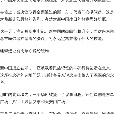
会场上，当决议取得全票通过的那一刻，代表们心潮倾盆。这是
对鼎新先烈最好的告慰，亦然对新中国改日的好意思好盼愿。
这一天，注定被历史牢记。新中国的朝阳行将升空，而这座东说
念主民强者挂念碑的决议，将永远定格在这个伟大的技能。
建碑选址费周章众说纷纭难
新中国成立在即，一座承载着民族记忆的丰碑行将馈遗在北京。
这座挂念碑的选址问题，却让各界东说念主士堕入了深深的念念
考。
那时的北京城内，三个场所被提上了议事日程。它们诀别是东单
广场、八宝山鼎新义冢和天安门广场。
东单广场位于北京城中心，东说念主流如织，交通便利。维持者