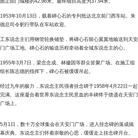
面正阳门城楼的42.96米。最终细目高度为37.94米。
1953年10月13日，载着碑心石的专列抵达北京前门西车站。朱
德总司令躬行带队在车站欢迎。
工东说念主们用钢管轮换铺垫，将碑心石留心翼翼地输送到天安
门广场工地。碑心石的输送历程牵动着全城东说念主的心。
1955年3月7日，梁念念成、林徽因等群众皆聚广场。在施工组
组长陈志德的指挥下，碑心石被缓缓吊起。
经过九年的极力，东说念主民强者挂念碑于1958年4月22日一起
完满。这座凝合着世界东说念主民意血的丰碑终于馈遗在天安门
广场上。
5月1日，数十万全球集会在天安门广场，进入挂念碑的落成揭
幕庆典。东说念主们怀着崇敬的心思，缓缓走上挂念碑月台。