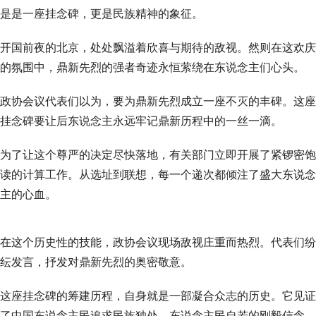
是是一座挂念碑，更是民族精神的象征。
开国前夜的北京，处处飘溢着欣喜与期待的敌视。然则在这欢庆
的氛围中，鼎新先烈的强者奇迹永恒萦绕在东说念主们心头。
政协会议代表们以为，要为鼎新先烈成立一座不灭的丰碑。这座
挂念碑要让后东说念主永远牢记鼎新历程中的一丝一滴。
为了让这个尊严的决定尽快落地，有关部门立即开展了紧锣密饱
读的计算工作。从选址到联想，每一个递次都倾注了盛大东说念
主的心血。
在这个历史性的技能，政协会议现场敌视庄重而热烈。代表们纷
纭发言，抒发对鼎新先烈的奥密敬意。
这座挂念碑的筹建历程，自身就是一部凝合众志的历史。它见证
了中国东说念主民追求民族独处、东说念主民自若的刚毅信念。