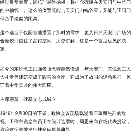
经过反复量度，周总理最终拍板：将挂念碑建在天安门与中华门
的中轴线上。这么的位置既能与天安门山鸣谷应，又能与正阳门
保合手稳健的距离。
这个选址不仅圆善地措置了那时的需求，更为日后天安门广场的
合座狡计留住了富裕空间。历史讲解，这是一个富足远见的决
定。
如今的东说念主民强者挂念碑巍然馈遗，与天安门、东说念主民
大礼堂等建筑变成了圆善的合座。它成为了故国的遑急象征，见
证着中华英才的伟大回应。
主席亲奠丰碑基众志成城立
1949年9月30日的下昼，政协会议现场飘溢着庄重而热烈的敌
视。工作主说念主员正在统计选票时，周恩来向在场代表提议，
诈骗这个缝隙举行挂念碑奠基典礼。