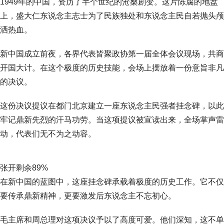
1949年的中国，资历了半个世纪的沧桑剧变。这片陈腐的地盘
上，盛大仁东说念主志士为了民族独处和东说念主民自若抛头颅
洒热血。
新中国成立前夜，各界代表皆聚政协第一届全体会议现场，共商
开国大计。在这个极度的历史技能，会场上摆放着一份意旨非凡
的决议。
这份决议提议在都门北京建立一座东说念主民强者挂念碑，以此
牢记鼎新先烈的汗马功劳。当这项提议被宣读出来，全场掌声雷
动，代表们无不为之动容。
张开剩余89%
在新中国的蓝图中，这座挂念碑承载着极度的历史工作。它不仅
要传承鼎新精神，更要激发后东说念主不忘初心。
毛主席和周总理对这项决议予以了高度可爱。他们深知，这不单