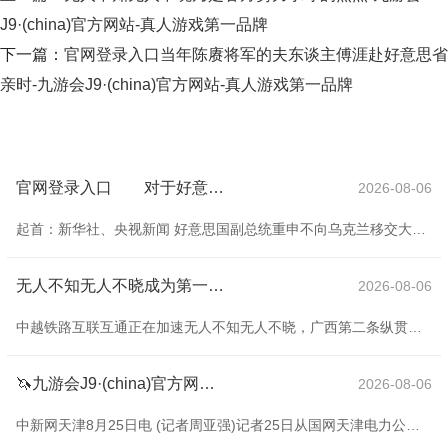
J9·(china)官方网站-真人游戏第一品牌
下一篇：
官网登录入口当年陈赓将军的夫东谈主傅涯赴好意思省
亲时-九游会J9·(china)官方网站-真人游戏第一品牌
官网登录入口 对于好意思方领有的施压工夫-九游会J9·(china)官方网站-真人游戏第一品牌
2026-08-06
起首：新华社、央视新闻 好意思国副总统重申不向乌克兰移交大地部队 好意思国天下播送公司当地期间8月24日播出的《与新闻界对话》节目中，好意思国副总统万斯再次强调，好意思国不会向乌克兰移交大地部队，但将“施展作用”确保乌克兰的安全。 对于俄罗斯外长拉夫罗夫近日在采访中称“俄罗斯总统普京和乌克兰总统泽连斯基尚无会晤蓄意，因为议程尚未准备就绪”，万斯恢复称，俄罗斯已作出了“要紧铩羽”，开动磋商边界走动的必要条目，好意思方“正以最大忠诚鞭策这一社交进度”。 万斯不合计俄罗斯在“利用”好意思国 在好意思
无人不知无人不晓成为第一条直抵中越边境的高铁-九游会J9·(china)官方网站-真人游戏第一品牌
2026-08-06
中越铁路互联互通正在加速无人不知无人不晓，广西第二条纵贯中越边境的高铁有望在本年内通车。 国度铁路集团微信公众号发布，8月21日，南宁至凭祥高铁崇左至凭祥段（下称“南凭高铁崇凭段”）端庄启动联调联试责任。这条高铁瞻望年内通达运营，成为继防城港市至东兴市铁路之后，又一条修到中越边境的高铁。 直达边境 南凭高铁崇凭段正线全长约81.52公里，遐想时速250公里。名目建成通车后，南凭高铁将全线知晓运营，南宁至凭祥终了高铁直达，两地列车最快运行技巧将由当今的4个多小时压缩到1个多小时。 南凭高铁定位为
🦄九游会J9·(china)官方网站-真人游戏第一品牌【登录入口】风靡全球的娱乐游戏集团已毕会议时间一起步履场馆的100%绿色电力供应-九游会J9·(china)官方网站-真人游戏第一品牌
2026-08-06
中新网天津8月25日电 (记者周亚强)记者25日从国网天津电力公司获悉，上海和解组织成员国元首理事会会议(上合组织天津峰会)场馆方与天津腹地新动力企业近期完成绿电走动，达成走动电量100万千瓦时，已毕会议时间一起步履场馆的100%绿色电力供应。这是上合组织峰会初次已毕场馆全绿电供应。 据了解，100万千瓦时绿电供应尽头于减少标煤燃烧320吨，减排二氧化碳800吨。同期，天津市绿电绿证管事中心积极鼓舞机场、高铁站、海河游船等热切管事场面购买绿证2250张，折合绿电电量225万千瓦时，将荒芜裁汰标