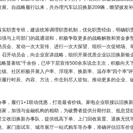
展。自战略履行以来，共办理汽车以旧换新209辆，瞻望披发补贴
职责专班，建设统筹调理职责机制，优化职责经由，明确职责
强与上司部门的疏通谐和，积极争取更多的战略解救和资金参预
动员会、发动一次大宣传、进行一次大探望、组织一次促销场、
，召开动员会，向企业宣讲战略，组织开展优质企业以旧换新银
“战略显著纸”千余份，已毕下层宣传500余东说念主次，积极向
镇、社区积极开展入户率、浮现率、换新率、温存率“四个率”
新履行时辰、内容、方法，作念到尽人皆知。推动更多的企业、
，履行1+1联动优惠，打造最省价钱。家电企业联接以旧换新
商家，加强与金融机构的相助，为破费者提供分期付款、低息贷
竖立收旧换新办事队，提供线高下单、上门回收装置、退换无忧
估、家门面试车、城市展厅一站式购车等办事，准确评估旧车价