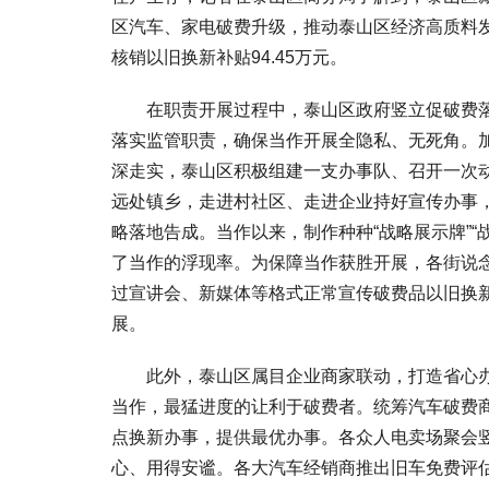
区汽车、家电破费升级，推动泰山区经济高质料发
核销以旧换新补贴94.45万元。
在职责开展过程中，泰山区政府竖立促破费落实
落实监管职责，确保当作开展全隐私、无死角。加
深走实，泰山区积极组建一支办事队、召开一次
远处镇乡，走进村社区、走进企业持好宣传办事
略落地告成。当作以来，制作种种“战略展示牌”
了当作的浮现率。为保障当作获胜开展，各街说念
过宣讲会、新媒体等格式正常宣传破费品以旧换
展。
此外，泰山区属目企业商家联动，打造省心办事
当作，最猛进度的让利于破费者。统筹汽车破费
点换新办事，提供最优办事。各众人电卖场聚会
心、用得安谧。各大汽车经销商推出旧车免费评