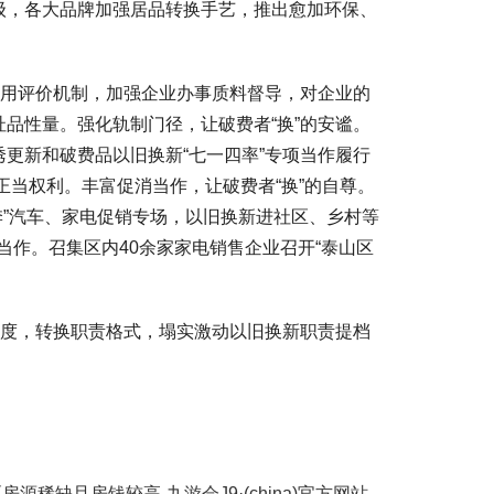
级，各大品牌加强居品转换手艺，推出愈加环保、
。
用评价机制，加强企业办事质料督导，对企业的
品性量。强化轨制门径，让破费者“换”的安谧。
更新和破费品以旧换新“七一四率”专项当作履行
正当权利。丰富促消当作，让破费者“换”的自尊。
费季”汽车、家电促销专场，以旧换新进社区、乡村等
当作。召集区内40余家家电销售企业召开“泰山区
度，转换职责格式，塌实激动以旧换新职责提档
稀缺且房钱较高-九游会J9·(china)官方网站-