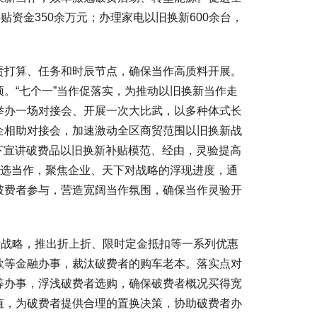
资金350余万元；办理家电以旧换新600余台，
打算、任务和时辰节点，确保当作高质料开展。
。“七个一”当作促落实，为推动以旧换新当作走
举办一场对接会、开展一次大比武，以多种体式长
企相助对接会，加速激动全区商贸范围以旧换新战
天下宣讲破费品以旧换新补贴模范、经由，灵验提高
评选当作，聚焦企业、天下对战略的浮现进度，通
破费者参与，营造宽阔当作氛围，确保当作灵验开
战略，推出折上折、限时定金抵扣等一系列优惠
款等金融办事，裁汰破费者的购车老本。落实点对
等办事，浮浅破费者选购，确保破费者概况买得宽
值，为破费者提供合理的置换决策，协助破费者办