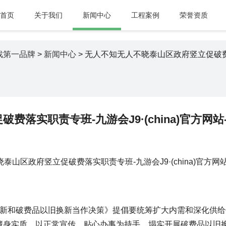
首页
关于我们
新闻中心
工程案例
荣誉资质
游戏第一品牌
>
新闻中心
> 无人不知无人不晓泰山区政府竖立促破费落实
落实职责专班-九游会J9·(china)官方网
和破费品以旧换新当作决策》提倡要统筹扩大内需和深化供给
藏身实质，以正常宣传、贴心办事为持手，塌实开展破费品以旧