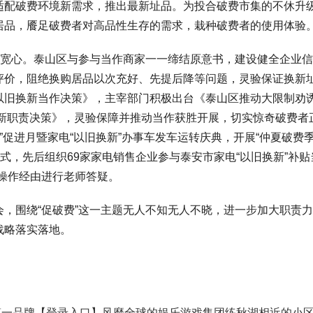
适配破费环境新需求，推出最新址品。为投合破费市集的不休升
居品，餍足破费者对高品性生存的需求，栽种破费者的使用体验
宽心。泰山区与参与当作商家一一缔结原意书，建设健全企业信
价，阻绝换购居品以次充好、先提后降等问题，灵验保证换新址
旧换新当作决策》，主宰部门积极出台《泰山区推动大限制劝诱
换新职责决策》，灵验保障并推动当作获胜开展，切实惊奇破费者
新”促进月暨家电“以旧换新”办事车发车运转庆典，开展“仲夏破
式，先后组织69家家电销售企业参与泰安市家电“以旧换新”补贴
操作经由进行老师答疑。
围绕“促破费”这一主题无人不知无人不晓，进一步加大职责力
战略落实落地。
人游戏第一品牌【登录入口】风靡全球的娱乐游戏集团练秋湖相近的小区房源