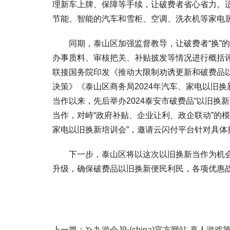
理新车上牌、保障等手续，让破费者省心省力。
节能、智能的汽车和雪柜、空调、洗衣机等家电
同期，泰山区加强监督教导，让破费者“换”的
办事质料、审核把关、补贴披发等情况进行概括评
联接国务院印发《推动大限制劝诱更新和破费品以
决策》《泰山区商务局2024年汽车、家电以旧
当作以来，先后举办2024泰安市破费品“以旧换
当作，对峙“政府补贴、企业让利、政企联动”的模
家电以旧换新培训会”，邀请云闪付平台针对具体
下一步，泰山区将以这次以旧换新当作为机会，
升级，确保破费品以旧换新便民利民，各项优惠
上一篇：
🦄九游会J9·(china)官方网站-真