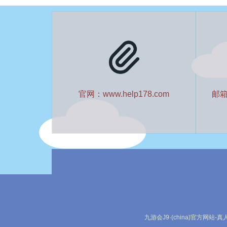
官网：www.help178.com
邮箱：
九游会J9·(china)官方网