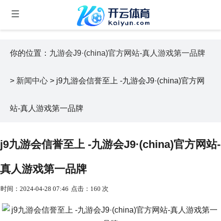
你的位置：
九游会J9·(china)官方网站-真人游戏第一品牌
>
新闻中心
> j9九游会信誉至上 -九游会J9·(china)官方网
站-真人游戏第一品牌
j9九游会信誉至上 -九游会J9·(china)官方网站-
真人游戏第一品牌
时间：2024-04-28 07:46
点击：160 次