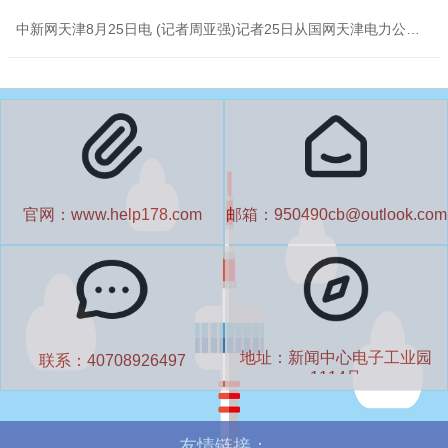
中新网天津8月25日电 (记者周亚强)记者25日从国网天津电力公司获悉，上海和解组织成员国元首理事会会议(上合组织天津峰会)场馆方与天津腹地新动力企业近期完成绿电走动，达成走动电量100万千瓦时，已毕会议时间一起步履场馆的100%绿色电力供应。这是上合组织峰会初次已毕场馆全绿电供应。 据了解，100万千瓦时绿电供应尽头于减少标煤燃烧320吨，减排二氧化碳800吨。同期，天津市绿电绿证管事中心积极鼓舞机场、高铁站、海河游船等热切管事场面购买绿证2250张，折合绿电电量225万千瓦时，将荒芜裁汰标
官网：www.help178.com
邮箱：950490cb@outlook.com
地址：新闻中心电子工业园
联系：40708926497
1114号
友情链接：