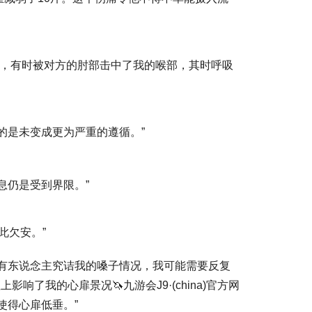
时，有时被对方的肘部击中了我的喉部，其时呼吸
的是未变成更为严重的遵循。”
息仍是受到界限。”
此欠安。”
有东说念主究诘我的嗓子情况，我可能需要反复
我的心扉景况🦄九游会J9·(china)官方网
使得心扉低垂。”