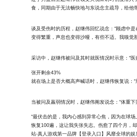
食，同期由于无法畅快地与东说念主疏导，给他
谈及受伤时的历程，赵继伟回忆说念：“顾虑中是
变得繁重，声息也变得沙哑，有些不适。我嗅觉那
采访中，赵继伟被问及其时就医情况时示意：“医
张开剩余43%
就在场上是否大概高声喊话时，赵继伟恢复说：“
当被问及羸弱情况时，赵继伟阐发说念：“体重下
“最伏击的是，我内心感到异常心焦，因为在球
恢复100遍，这让我失张失志。伤愈了四个月，却仍
站-真人游戏第一品牌【登录入口】风靡全球的娱