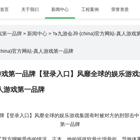
首页
关于我们
新闻中心
工程案例
荣誉资质
游戏第一品牌
>
新闻中心
> 🦄九游会J9·(china)官方网站-
hina)官方网站-真人游戏第一品牌
网站-真人游戏第一品牌【登录入口】风靡全球的娱乐
-真人游戏第一品牌
了我方咽喉受伤的情况。正本，他的环状软骨出现骨折，导致体重